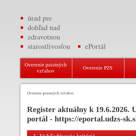
úrad pre
dohľad nad
zdravotnou
starostlivosťou
ePortál
Overenie poistných
Overenie PZS
vzťahov
Overenie poistných vzťahov
Register aktuálny k 19.6.2
portál - https://eportal.udzs-sk.s