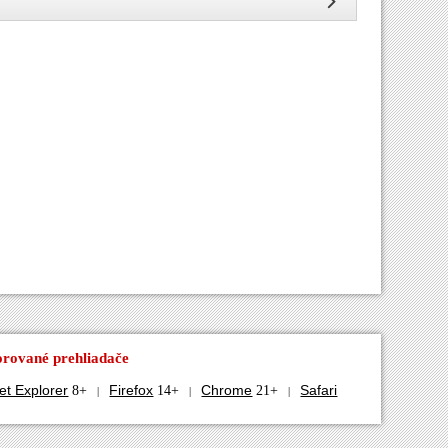
rované prehliadače
et Explorer
Firefox
Chrome
Safari
8+
14+
21+
|
|
|