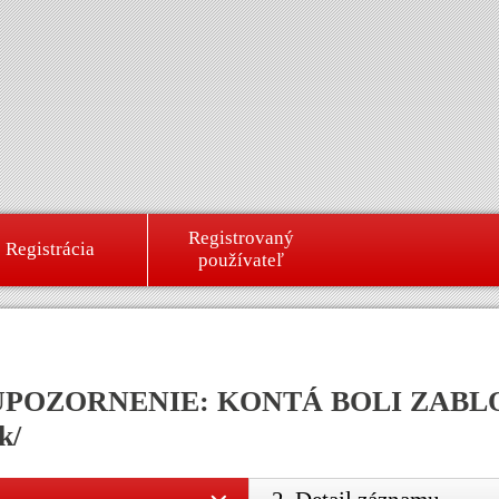
Registrovaný
Registrácia
používateľ
026. UPOZORNENIE: KONTÁ BOLI ZABL
k/