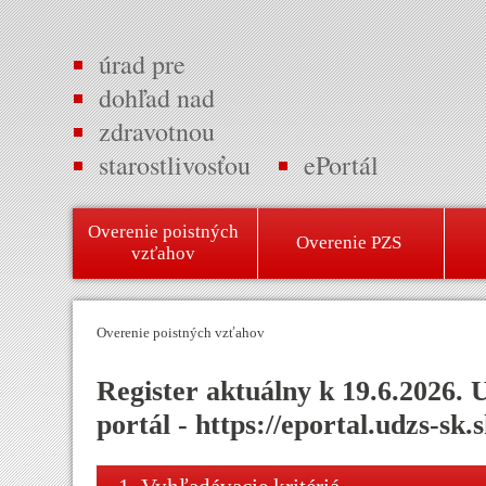
úrad pre
dohľad nad
zdravotnou
starostlivosťou
ePortál
Overenie poistných
Overenie PZS
vzťahov
Overenie poistných vzťahov
Register aktuálny k 19.6.2
portál - https://eportal.udzs-sk.s