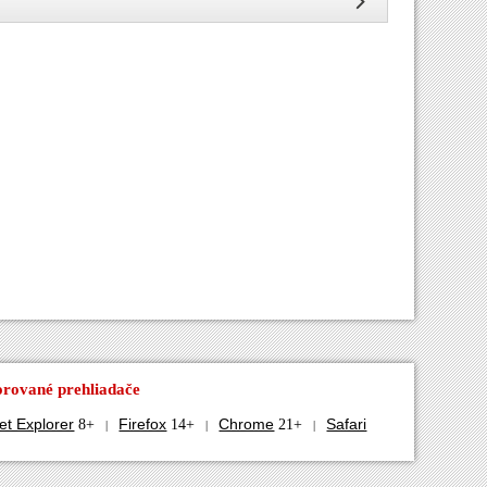
rované prehliadače
et Explorer
Firefox
Chrome
Safari
8+
14+
21+
|
|
|