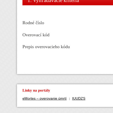
1. Vyhľadávacie kritériá
Rodné číslo
Overovací kód
Prepis overovacieho kódu
Linky na portály
eMortes – overovanie úmrtí
IUUDZS
|