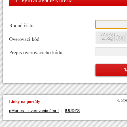
1. Vyhľadávacie kritériá
Rodné číslo
Overovací kód
Prepis overovacieho kódu
Linky na portály
© 2026
eMortes – overovanie úmrtí
IUUDZS
|