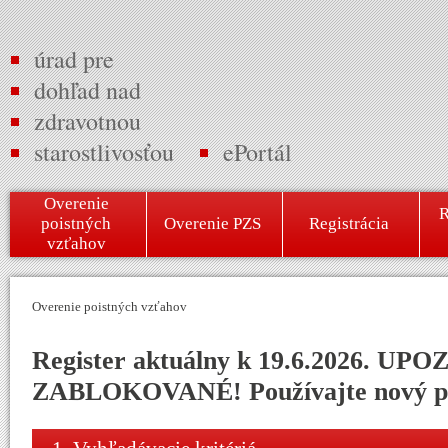
úrad pre
dohľad nad
zdravotnou
starostlivosťou
ePortál
Overenie
R
poistných
Overenie PZS
Registrácia
vzťahov
Overenie poistných vzťahov
Register aktuálny k 19.6.2026. 
ZABLOKOVANÉ! Používajte nový portá