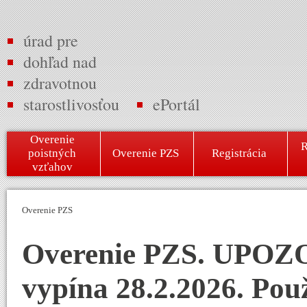
úrad pre
dohľad nad
zdravotnou
starostlivosťou
ePortál
Overenie
R
poistných
Overenie PZS
Registrácia
vzťahov
Overenie PZS
Overenie PZS. UPOZO
vypína 28.2.2026. Použ