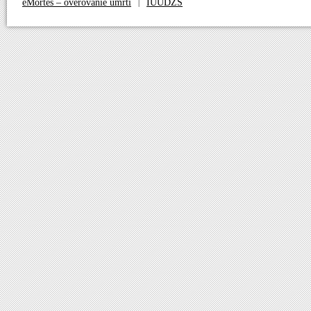
eMortes – overovanie úmrtí
IUUDZS
|